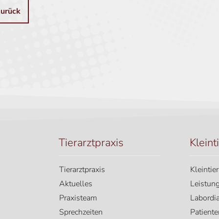
zurück
Tierarztpraxis
Kleint
Tierarztpraxis
Kleintie
Aktuelles
Leistun
Praxisteam
Labordi
Sprechzeiten
Patiente