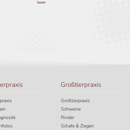
lesen
ierpraxis
Großtierpraxis
rpraxis
Großtierpraxis
gen
Schweine
agnostik
Rinder
nfotos
Schafe & Ziegen