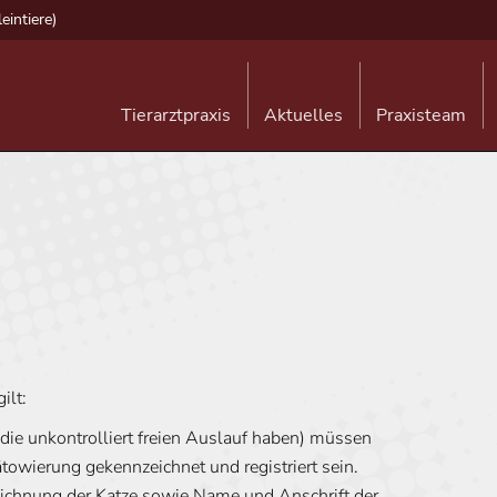
eintiere)
Tierarztpraxis
Aktuelles
Praxisteam
ilt:
die unkontrolliert freien Auslauf haben) müssen
towierung gekennzeichnet und registriert sein.
zeichnung der Katze sowie Name und Anschrift der