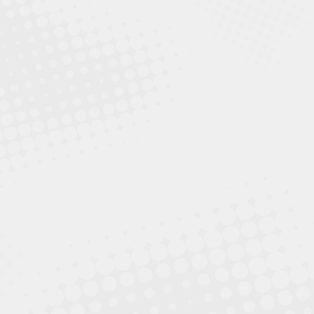
Auch ein „nur kurz“ abgestelltes Auto entwickelt sich
im Hochsommer schnell zur Todesfalle für Vierbeiner!
mehr
ACHTUNG: Warnhinweis!!!
Information für Kaninchenbesitzer zum RHDV-2…