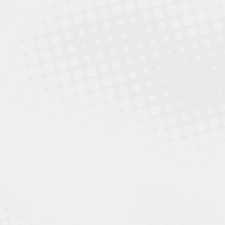
Information für Katzenhalter
Verordnung zum Schutz freilebender Katzen im Gebiet
des Kreises Kleve…
mehr
Sommerzeit ist Hitzezeit