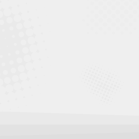
ACHTUNG: Warnhinweis!!!
20. Juli 2016
Information für Kaninchenbesitzer zum RHDV-
2…
mehr